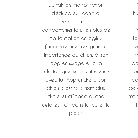
Du fait de ma formation
d’éducateur canin et
h
rééducation
comportementale, en plus de
l
ma formation en agility,
to
j’accorde une très grande
v
importance au chien, à son
m
apprentissage et à la
ac
relation que vous entretenez
to
avec lui. Apprendre à son
co
chien, c’est tellement plus
de 
drôle et efficace quand
moi
cela est fait dans le jeu et le
plaisir!