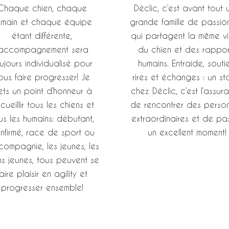
Chaque chien, chaque
Déclic, c’est avant tout 
umain et chaque équipe
grande famille de passio
étant différente,
qui partagent la même vi
’accompagnement sera
du chien et des rappor
ujours individualisé pour
humains. Entraide, soutie
ous faire progresser! Je
rires et échanges : un s
ets un point d’honneur à
chez Déclic, c’est l’assur
cueillir tous les chiens et
de rencontrer des perso
us les humains: débutant,
extraordinaires et de pa
nfirmé, race de sport ou
un excellent moment!
compagnie, les jeunes, les
ns jeunes, tous peuvent se
faire plaisir en agility et
progresser ensemble!