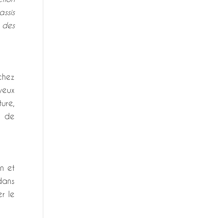
assis
 des
chez
 veux
ure,
s de
n et
dans
r le