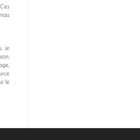
 Ces
mais
, je
ion.
age,
urce
si le