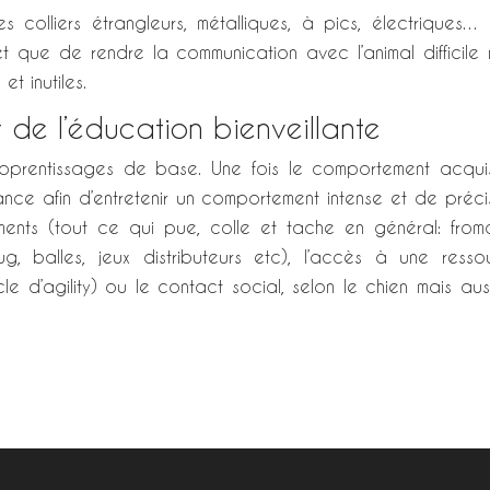
s colliers étrangleurs, métalliques, à pics, électriques…
fet que de rendre la communication avec l’animal difficile 
et inutiles.
de l’éducation bienveillante
apprentissages de base. Une fois le comportement acquis
ce afin d’entretenir un comportement intense et de précis
ments (tout ce qui pue, colle et tache en général: from
ug, balles, jeux distributeurs etc), l’accès à une resso
cle d’agility) ou le contact social, selon le chien mais aus