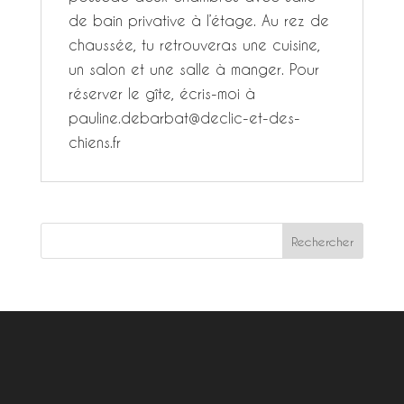
de bain privative à l’étage. Au rez de
chaussée, tu retrouveras une cuisine,
un salon et une salle à manger. Pour
réserver le gîte, écris-moi à
pauline.debarbat@declic-et-des-
chiens.fr