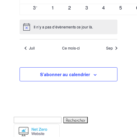
évènements
évènements
évènements
évènements
évènements
évèneme
0
0
0
0
0
0
31
1
2
3
4
5
évènements
évènements
évènements
évènements
évènements
évènem
Il n’y a pas d’évènements ce jour là.
Notice
Juil
Ce mois-ci
Sep
S’abonner au calendrier
Rechercher :