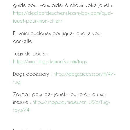
guide pour vous aider à choisir votre jouet :
https://declicetdeschiens.learnybox.com/quel-
jouet-pour-mon-chien/
Et voici quelques boutiques que je vous
conseille :
Tugs de woufs :
https://www.tugsdewoufs.com/tugs
Dogs accessory :
https://dogsaccessory.fr/47-
tug
Zayma : pour des jouets tout prêts ou sur
mesure :
https://shop.zayma.eu/en_US/c/Tug-
toys/74