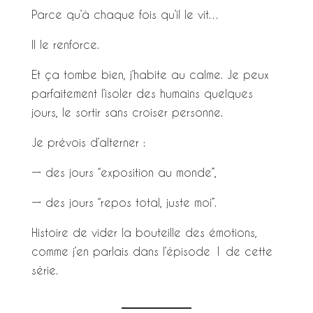
Parce qu’à chaque fois qu’il le vit…
Il le renforce.
Et ça tombe bien, j’habite au calme. Je peux
parfaitement l’isoler des humains quelques
jours, le sortir sans croiser personne.
Je prévois d’alterner :
→ des jours “exposition au monde”,
→ des jours “repos total, juste moi”.
Histoire de vider la bouteille des émotions,
comme j’en parlais dans l’épisode 1 de cette
série.