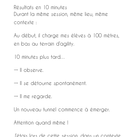
Résultats en 10 minutes
Durant la même session, même lieu, même
contexte :
Au début, il charge mes élèves à 100 mètres,
en bas au terrain d’agility.
10 minutes plus tard…
→ Il observe.
→ Il se détourne spontanément.
→ Il me regarde.
Un nouveau tunnel commence à émerger.
Attention quand même !
J’étais lors de cette session, dans un contexte