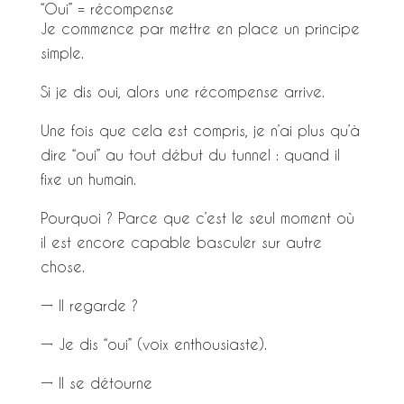
“Oui” = récompense
Je commence par mettre en place un principe
simple.
Si je dis oui, alors une récompense arrive.
Une fois que cela est compris, je n’ai plus qu’à
dire “oui” au tout début du tunnel : quand il
fixe un humain.
Pourquoi ? Parce que c’est le seul moment où
il est encore capable basculer sur autre
chose.
→ Il regarde ?
→ Je dis “oui” (voix enthousiaste).
→ Il se détourne